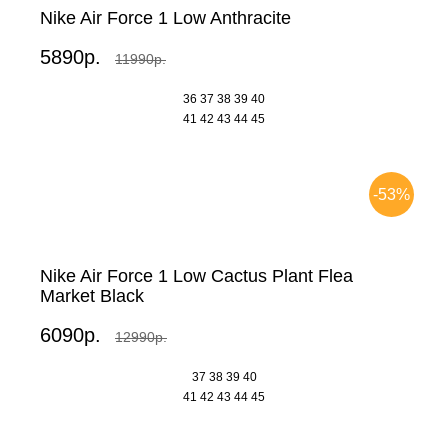
Nike Air Force 1 Low Anthracite
5890р.
11990р.
36
37
38
39
40
41
42
43
44
45
-53%
Nike Air Force 1 Low Cactus Plant Flea
Market Black
6090р.
12990р.
37
38
39
40
41
42
43
44
45