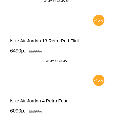
41
42
43
44
45
46
-46%
Nike Air Jordan 13 Retro Red Flint
6490р.
11990р.
41
42
43
44
45
-46%
Nike Air Jordan 4 Retro Fear
6090р.
11290р.