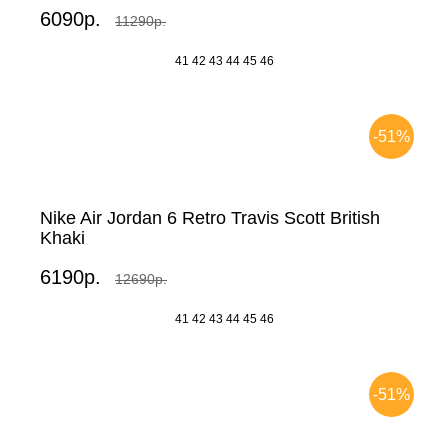
6090р.
11290р.
41
42
43
44
45
46
-51%
Nike Air Jordan 6 Retro Travis Scott British
Khaki
6190р.
12690р.
41
42
43
44
45
46
-51%