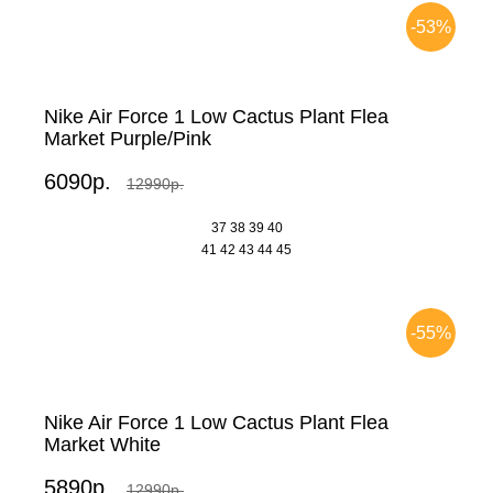
-53%
Nike Air Force 1 Low Cactus Plant Flea
Market Purple/Pink
6090р.
12990р.
37
38
39
40
41
42
43
44
45
-55%
Nike Air Force 1 Low Cactus Plant Flea
Market White
5890р.
12990р.