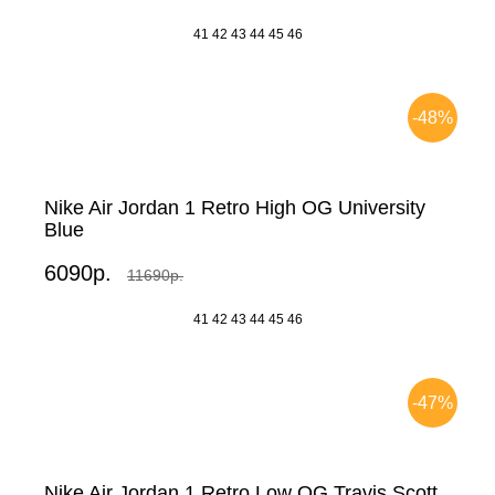
41
42
43
44
45
46
-48%
Nike Air Jordan 1 Retro High OG University
Blue
6090р.
11690р.
41
42
43
44
45
46
-47%
Nike Air Jordan 1 Retro Low OG Travis Scott