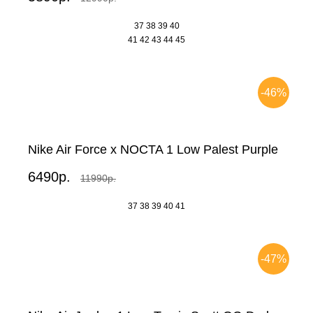
37
38
39
40
41
42
43
44
45
-46%
Nike Air Force x NOCTA 1 Low Palest Purple
6490р.
11990р.
37
38
39
40
41
-47%