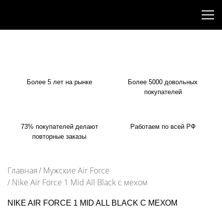
"This website is not affiliated with or endorsed by Nike. The official
Nike website is nike.com."
Более 5 лет на рынке
Более 5000 довольных
покупателей
73% покупателей делают
Работаем по всей РФ
повторные заказы
Главная
Мужские Air Force
Nike Air Force 1 Mid All Black с мехом
NIKE AIR FORCE 1 MID ALL BLACK С МЕХОМ