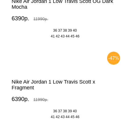
Nike Air Jordan 1 Low Travis Scott OG Dark
Mocha
6390р.
11990р.
36
37
38
39
40
41
42
43
44
45
46
-47%
Nike Air Jordan 1 Low Travis Scott x
Fragment
6390р.
11990р.
36
37
38
39
40
41
42
43
44
45
46