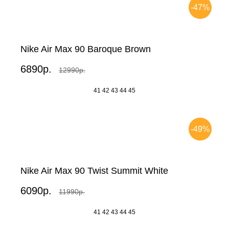
-47%
Nike Air Max 90 Baroque Brown
6890р.
12990р.
41
42
43
44
45
-49%
Nike Air Max 90 Twist Summit White
6090р.
11990р.
41
42
43
44
45