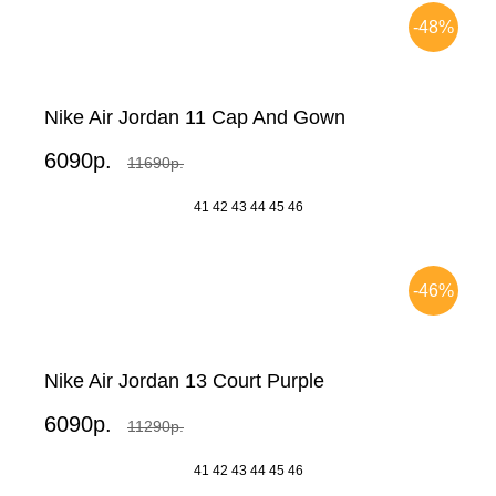
-48%
Nike Air Jordan 11 Cap And Gown
6090р.
11690р.
41
42
43
44
45
46
-46%
Nike Air Jordan 13 Court Purple
6090р.
11290р.
41
42
43
44
45
46