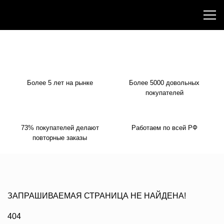
"This website is not affiliated with or endorsed by Nike. The official
Nike website is nike.com."
Более 5 лет на рынке
Более 5000 довольных
покупателей
73% покупателей делают
Работаем по всей РФ
повторные заказы
ЗАПРАШИВАЕМАЯ СТРАНИЦА НЕ НАЙДЕНА!
404